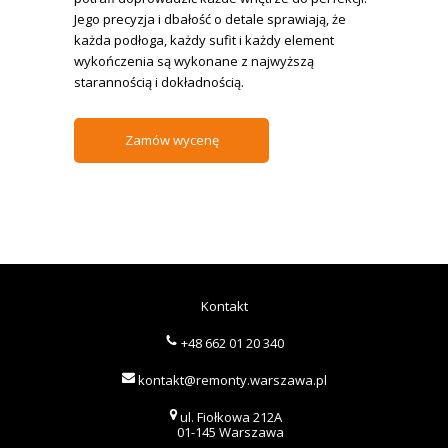
Jego precyzja i dbałość o detale sprawiają, że
każda podłoga, każdy sufit i każdy element
wykończenia są wykonane z najwyższą
starannością i dokładnością.
Zamów wycenę
Kontakt
+48 662 01 20 340
kontakt@remonty.warszawa.pl
ul. Fiołkowa 212A
01-145 Warszawa