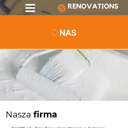
O
NAS
Nasza
firma