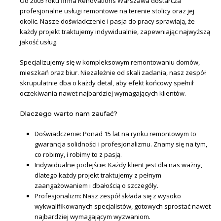
Od 2005 roku firma Renovations Warszawa dostarcza
profesjonalne usługi remontowe na terenie stolicy oraz jej
okolic. Nasze doświadczenie i pasja do pracy sprawiają, że
każdy projekt traktujemy indywidualnie, zapewniając najwyższą
jakość usług.
Specjalizujemy się w kompleksowym remontowaniu domów,
mieszkań oraz biur. Niezależnie od skali zadania, nasz zespół
skrupulatnie dba o każdy detal, aby efekt końcowy spełnił
oczekiwania nawet najbardziej wymagających klientów.
Dlaczego warto nam zaufać?
Doświadczenie: Ponad 15 lat na rynku remontowym to
gwarancja solidności i profesjonalizmu. Znamy się na tym,
co robimy, i robimy to z pasją.
Indywidualne podejście: Każdy klient jest dla nas ważny,
dlatego każdy projekt traktujemy z pełnym
zaangażowaniem i dbałością o szczegóły.
Profesjonalizm: Nasz zespół składa się z wysoko
wykwalifikowanych specjalistów, gotowych sprostać nawet
najbardziej wymagającym wyzwaniom.